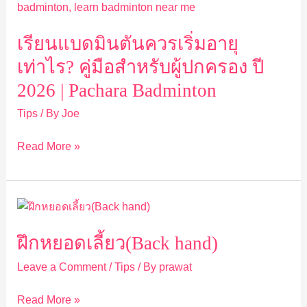
เริ่ม
อายุ
เรียนแบดมินตันควรเริ่มอายุ
เท่าไร?
คู่มือ
เท่าไร? คู่มือสำหรับผู้ปกครอง ปี
สำหรับ
2026 | Pachara Badminton
ผู้
ปกครอง
Tips
/ By
Joe
ปี
2026
Read More »
|
Pachara
Badminton
ฝึก
หยอด
ฝึกหยอดเลี้ยว(Back hand)
เลี้ยว(Back
hand)
Leave a Comment
/
Tips
/ By
prawat
Read More »