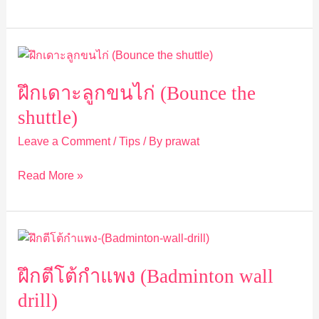
ฝึก
เดาะ
ฝึกเดาะลูกขนไก่ (Bounce the
ลูก
ขน
shuttle)
ไก่
Leave a Comment
/
Tips
/ By
prawat
(Bounce
the
Read More »
shuttle)
ฝึก
ตีโต้
ฝึกตีโต้กำแพง (Badminton wall
กำแพง
(Badminton
drill)
wall