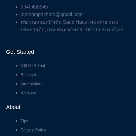
0940455545
joeteampachara@gmail.com
พชรสอนแบดมินตัน Sand Haus เหม่งจ๋าย ถนน
ประชาอุทิศ, กรุงเทพมหานคร 10310 ประเทศไทย
Get Started
600 BTH Trial
Beginner
Intermediate
Advance
About
Tips
Privacy Policy